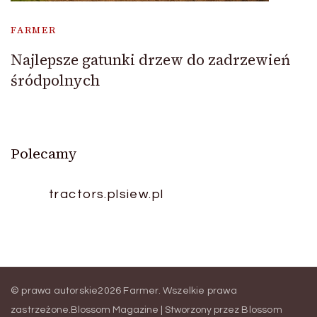
FARMER
Najlepsze gatunki drzew do zadrzewień
śródpolnych
Polecamy
tractors.pl
siew.pl
© prawa autorskie2026
Farmer
. Wszelkie prawa
zastrzeżone.
Blossom Magazine | Stworzony przez
Blossom